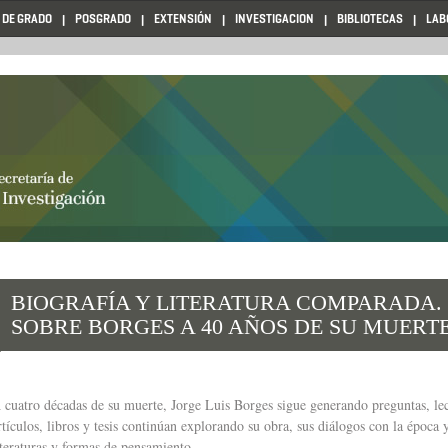
 DE GRADO
POSGRADO
EXTENSIÓN
INVESTIGACION
BIBLIOTECAS
LAB
BIOGRAFÍA Y LITERATURA COMPARADA.
SOBRE BORGES A 40 AÑOS DE SU MUERT
 cuatro décadas de su muerte, Jorge Luis Borges sigue generando preguntas, lec
rtículos, libros y tesis continúan explorando su obra, sus diálogos con la época y
iteraturas y formas de pensamiento.