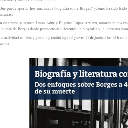
Qué puede aportar hoy una nueva biografía sobre Borges? ¿Cómo ha sido leído y
iterarias?
n esta mesa se reúnen Lucas Adur y Eugenio López Arriazu, autores de dos inve
 la obra de Borges desde perspectivas diferentes: la biografía y la literatura co
a actividad es
jueves 11 de junio
libre y gratuita y tend
rá lugar el
, a las 18 h en 
oedo).