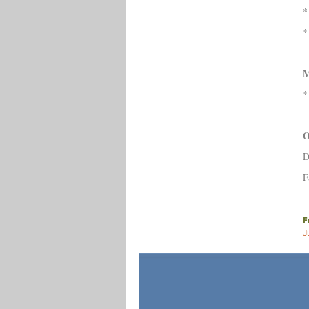
*
*
M
*
O
D
F
F
J