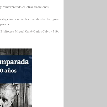
 reinterpretado en otras tradiciones
stigaciones recientes que abordan la figura
mparada.
la Biblioteca Miguel Cané (Carlos Calvo 4319,