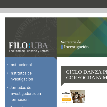
Pasar
al
contenido
principal
.
Institucional
CICLO DANZA P
Institutos de
COREÓGRAFA M
investigación
Jornadas de
Investigadores en
Formación