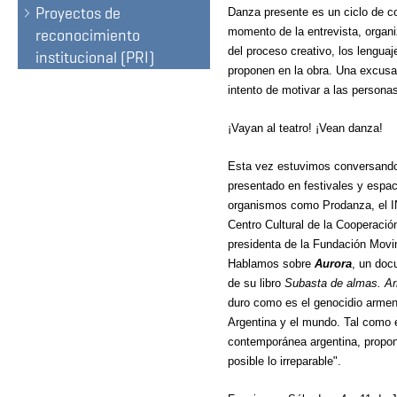
Proyectos de
Danza presente es un ciclo de co
momento de la entrevista, organi
reconocimiento
del proceso creativo, los lengua
institucional (PRI)
proponen en la obra. Una excusa 
intento de motivar a las persona
¡Vayan al teatro! ¡Vean danza!
Esta vez estuvimos conversando 
presentado en festivales y espaci
organismos como Prodanza, el IN
Centro Cultural de la Cooperació
presidenta de la Fundación Mov
Hablamos sobre
Aurora
, un doc
de su libro
Subasta de almas. Ar
duro como es el genocidio armen
Argentina y el mundo. Tal como e
contemporánea argentina, propon
posible lo irreparable".