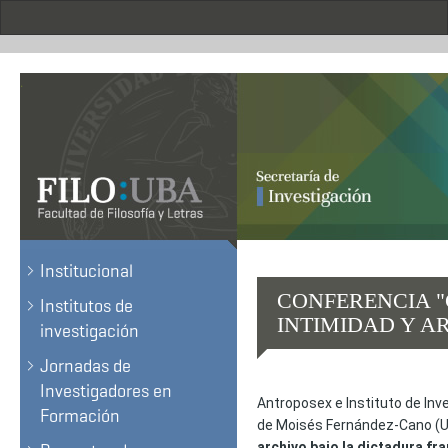
Pasar
al
contenido
principal
.
Institucional
CONFERENCIA "
Institutos de
INTIMIDAD Y A
investigación
Jornadas de
Investigadores en
Antroposex e Instituto
de
In
v
Formación
de Moisés Fernández-Cano (Univ
archivo bajo la dictadura fra