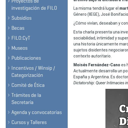
Proyectos de
investigación de FILO
La misma tendrá lugar el
mart
Género (IIEGE), José Bonifaci
Subsidios
¿Cómo vivían, deseaban y con
Becas
Esta charla presenta una inv
FILO:CyT
sociabilidad, intimidad y supe
una historia únicamente marc
Museos
sujetos disidentes negociaron
contexto autoritario.
Publicaciones
Moisés Fernández-Cano
es h
Incentivos / Winsip /
Actualmente desarrolla un pos
Categorización
España y Argentina. Es doctor 
Dictatorship: Queer Intimacies i
Comité de Ética
Trámites de la
Secretaría
Agenda y convocatorias
Cursos y Talleres