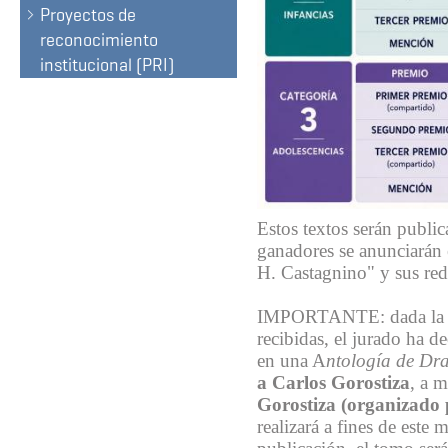
Proyectos de
reconocimiento
institucional (PRI)
Estos textos serán public
ganadores se anunciarán 
H. Castagnino" y sus red
IMPORTANTE: dada la cali
recibidas, el jurado ha d
en una A
ntología de Dra
a Carlos Gorostiza
, a 
Gorostiza (organiz
realizará a fines de este