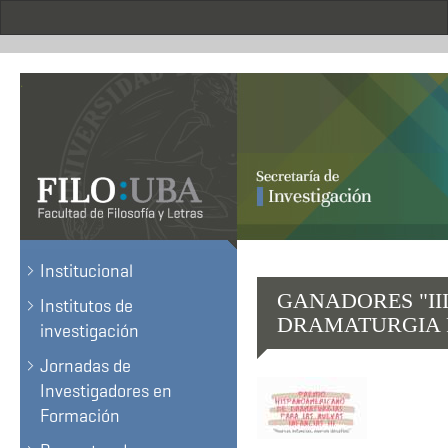
Pasar
al
contenido
principal
.
Institucional
GANADORES "II
Institutos de
DRAMATURGIA P
investigación
Jornadas de
Investigadores en
Formación