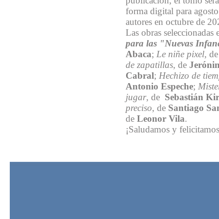
publicación, el tomo ser
forma digital para agost
autores en octubre de 2
Las obras seleccionadas 
para las "Nuevas Infan
Abaca
;
Le niñe pixel
,
de
de zapatillas
,
de
Jeróni
Cabral
;
Hechizo de tie
Antonio Espeche
;
Miste
jugar
, de
Sebastián Ki
preciso
, de
Santiago Sa
de
Leonor Vila
.
¡Saludamos y felicitamos