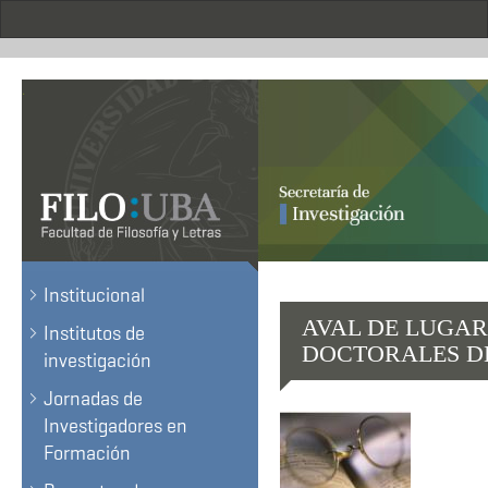
Pasar
al
contenido
principal
.
Institucional
AVAL DE LUGAR
Institutos de
DOCTORALES D
investigación
Jornadas de
Investigadores en
Formación