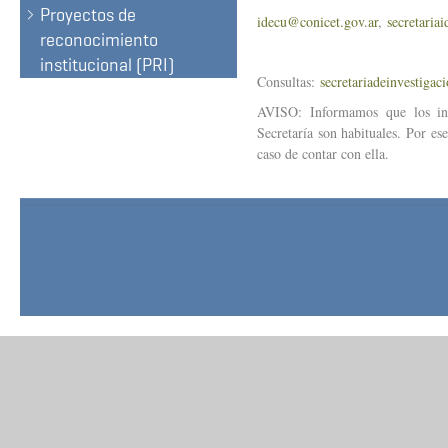
Proyectos de
idecu@conicet.gov.ar
,
secretari
reconocimiento
institucional (PRI)
Consultas:
secretariadeinvestigac
AVISO: Informamos que los inc
Secretaría son habituales. Por es
caso de contar con ella.