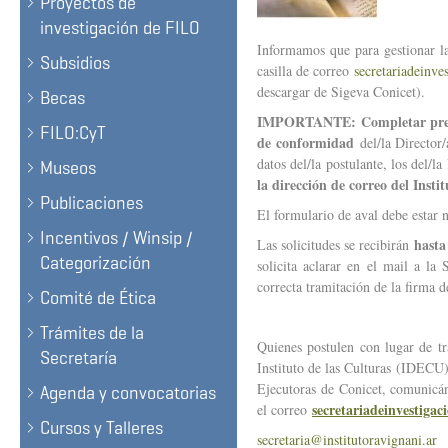
Proyectos de
investigación de FILO
Informamos que para gestionar la
Subsidios
casilla de correo
secretariadeinve
descargar de Sigeva Conicet).
Becas
IMPORTANTE: Completar previa
FILO:CyT
de conformidad
del/la Director/
datos del/la postulante, los del/l
Museos
la dirección de correo del Instit
Publicaciones
El formulario de aval debe estar
Incentivos / Winsip /
hasta 
Las solicitudes se recibirán
Categorización
solicita aclarar en el mail a la 
correcta tramitación de la firma d
Comité de Ética
Trámites de la
Quienes postulen con lugar de tr
Secretaría
Instituto de las Culturas (IDECU) 
Ejecutoras de Conicet, comunicánd
Agenda y convocatorias
secretariadeinvestigac
el correo
Cursos y Talleres
secretaria@institutoravignani.ar