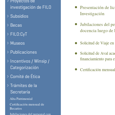
Proyectos de
Presentación de lic
investigación de FILO
Investigación
Subsidios
Jubilaciones del pe
Becas
docencia luego de 
FILO:CyT
Solicitud de Viaje en
Museos
Publicaciones
Solicitud de Aval aca
financiamiento para 
Incentivos / Winsip /
Categorización
Certificación mensual
Comité de Ética
Trámites de la
Secretaría
Alta Patrimonial
Certificación mensual de
Becarios
Jubilaciones del personal con