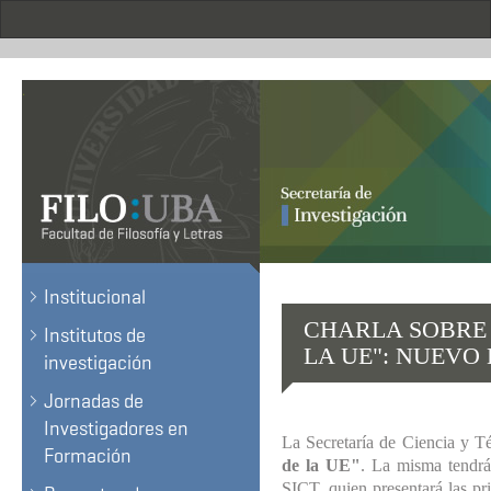
Pasar
al
contenido
principal
.
Institucional
CHARLA SOBRE 
Institutos de
LA UE": NUEVO
investigación
Jornadas de
Investigadores en
La Secretaría de Ciencia y T
Formación
de la UE"
. La misma tendrá
SICT, quien presentará las pri