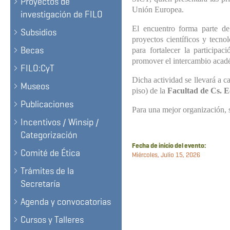
Proyectos de
Unión Europea.
investigación de FILO
El encuentro forma parte de
Subsidios
proyectos científicos y tecno
Becas
para fortalecer la participa
promover el intercambio acadé
FILO:CyT
Dicha actividad se llevará a 
Museos
piso) de la
Facultad de Cs. 
Publicaciones
Para una mejor organización, 
Incentivos / Winsip /
Categorización
Fecha de inicio del evento:
Comité de Ética
Miércoles, Julio 15, 2026
Trámites de la
Secretaría
Agenda y convocatorias
Cursos y Talleres