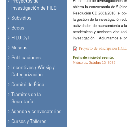
Proyectos de
El Instituto de Investigaciones 
investigación de FILO
abierta la convocatoria de 5 (cin
Resolución CD 2881/2016, el obje
Subsidios
la gestión de la investigación e
actividades de acercamiento a la 
Becas
académicas y acciones vinculadas
FILO:CyT
investigación.
Adjuntamos el pr
Museos
Proyecto de adscripción IICE
Publicaciones
Fecha de inicio del evento:
Miércoles, Octubre 15, 2025
Incentivos / Winsip /
Categorización
Comité de Ética
Trámites de la
Secretaría
Agenda y convocatorias
Cursos y Talleres