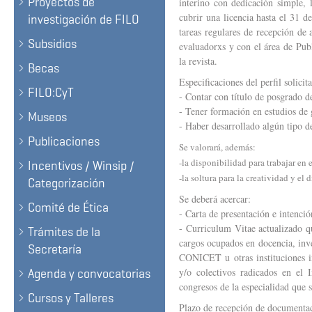
Proyectos de
interino con dedicación simple, 
cubrir una licencia hasta el 31 d
investigación de FILO
tareas regulares de recepción de 
Subsidios
evaluadorxs y con el área de Pub
la revista.
Becas
Especificaciones del perfil solicit
FILO:CyT
- Contar con título de posgrado de
- Tener formación en estudios de
Museos
- Haber desarrollado algún tipo de
Publicaciones
Se valorará, además:
-la disponibilidad para trabajar en
Incentivos / Winsip /
-la soltura para la creatividad y el
Categorización
Se deberá acercar:
Comité de Ética
- Carta de presentación e intención
- Curriculum Vitae actualizado qu
Trámites de la
cargos ocupados en docencia, inve
Secretaría
CONICET u otras instituciones int
y/o colectivos radicados en el I
Agenda y convocatorias
congresos de la especialidad que 
Cursos y Talleres
Plazo de recepción de documentac