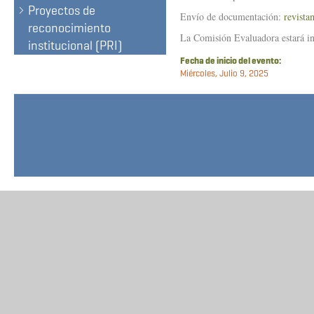
Proyectos de
Envío de documentación:
revist
reconocimiento
La Comisión Evaluadora estará int
institucional (PRI)
Fecha de inicio del evento:
Miércoles, Julio 9, 2025