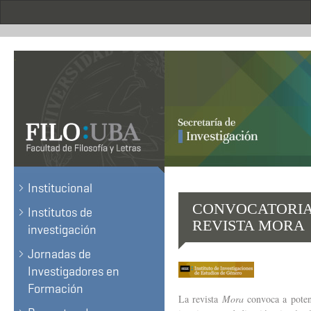
Pasar
al
contenido
principal
.
Institucional
CONVOCATORIA 
Institutos de
REVISTA MORA
investigación
Jornadas de
Investigadores en
Formación
La revista
Mora
convoca a potenc