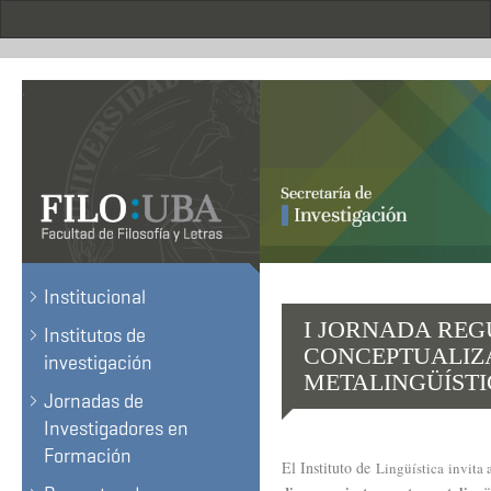
Pasar
al
contenido
principal
.
Institucional
I JORNADA RE
Institutos de
CONCEPTUALIZA
investigación
METALINGÜÍSTI
Jornadas de
Investigadores en
Formación
El Instituto de
Lingüística
invita 