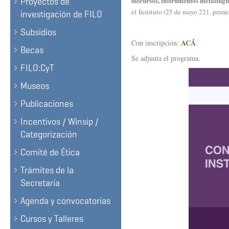
discursos, instrumentos metalingü
Proyectos de
el
Instituto (25 de mayo 221, prime
investigación de FILO
Subsidios
ACÁ
Con inscripción:
.
Becas
Se adjunta el programa.
FILO:CyT
Museos
Publicaciones
Incentivos / Winsip /
Categorización
Comité de Ética
Trámites de la
Secretaría
Agenda y convocatorias
Cursos y Talleres