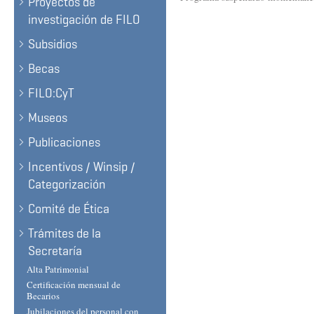
Proyectos de
investigación de FILO
Subsidios
Becas
FILO:CyT
Museos
Publicaciones
Incentivos / Winsip /
Categorización
Comité de Ética
Trámites de la
Secretaría
Alta Patrimonial
Certificación mensual de
Becarios
Jubilaciones del personal con