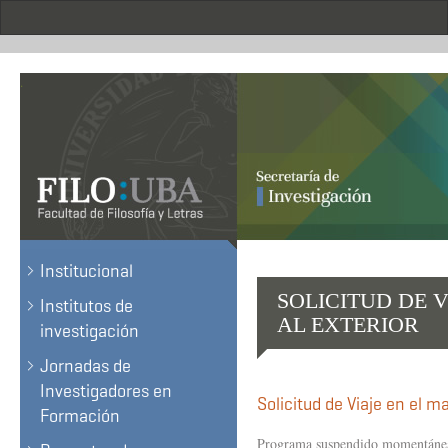
Pasar
al
contenido
principal
.
Institucional
SOLICITUD DE 
Institutos de
AL EXTERIOR
investigación
Jornadas de
Investigadores en
Solicitud de Viaje en el m
Formación
Programa suspendido momentáne