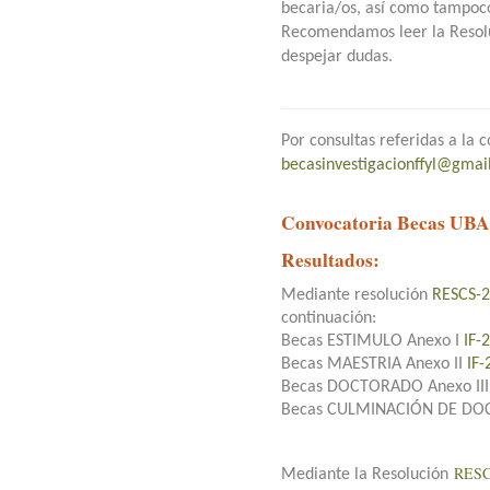
becaria/os, así como tampoco
Recomendamos leer la Resolu
despejar dudas.
Por consultas referidas a la
becasinvestigacionffyl@gmai
Convocatoria Becas UB
Resultados:
Mediante resolución
RESCS-
continuación:
Becas ESTIMULO Anexo I
IF-
Becas MAESTRIA Anexo II
IF
Becas DOCTORADO Anexo II
Becas CULMINACIÓN DE D
RESC
Mediante la Resolución