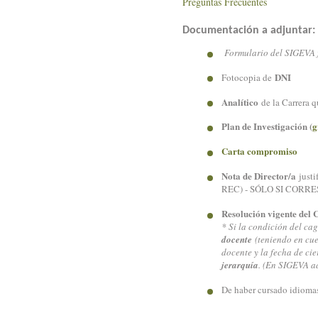
Preguntas Frecuentes
Documentación a adjuntar:
Formulario del SIGEVA 
DNI
Fotocopia de
Analítico
de la Carrera 
Plan de Investigación (
g
Carta compromiso
Nota de Director/a
justi
REC) - SÓLO SI CORR
Resolución vigente del
* Si la condición del cag
docente
(teniendo en cue
docente y la fecha de ci
jerarquía
. (En SIGEVA ad
De haber cursado idiomas,