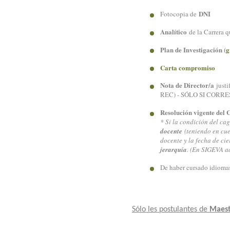
DNI
Fotocopia de
Analítico
de la Carrera 
Plan de Investigación (
g
Carta compromiso
Nota de Director/a
justi
REC) - SÓLO SI CORR
Resolución vigente del
* Si la condición del cag
docente
(teniendo en cue
docente y la fecha de ci
jerarquía
. (En SIGEVA ad
De haber cursado idiomas,
Sólo les postulantes de
Maest