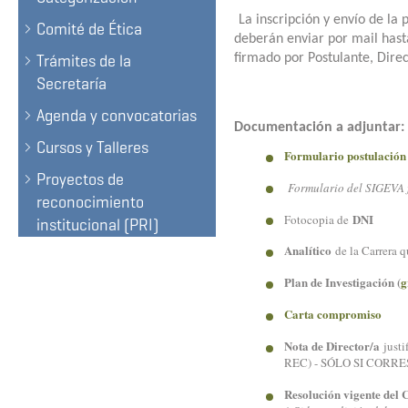
La inscripción y envío de la 
Comité de Ética
deberán enviar por mail hast
Trámites de la
firmado por Postulante, Direc
Secretaría
Agenda y convocatorias
Documentación a adjuntar:
Cursos y Talleres
Formulario postulación
Proyectos de
Formulario del SIGEVA 
reconocimiento
DNI
Fotocopia de
institucional (PRI)
Analítico
de la Carrera 
Plan de Investigación (
g
Carta compromiso
Nota de Director/a
justi
REC) - SÓLO SI CORR
Resolución vigente del