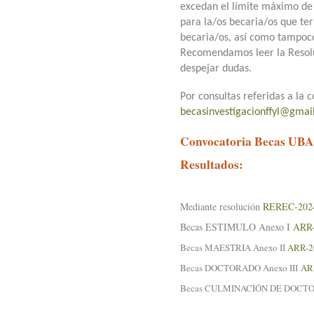
excedan el límite máximo de 
para la/os becaria/os que t
becaria/os, así como tampoco 
Recomendamos leer la Resolu
despejar dudas.
Por consultas referidas a la
becasinvestigacionffyl@gmai
Convocatoria Becas UB
Resultados:
Mediante resolución
REREC-202
Becas ESTIMULO Anexo I
ARR
Becas MAESTRIA Anexo II
ARR-2
Becas DOCTORADO Anexo III
AR
Becas CULMINACIÓN DE DOC