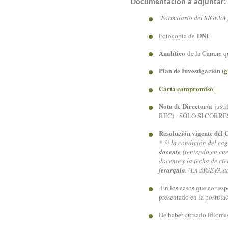
Documentación a adjuntar:
Formulario del SIGEVA 
DNI
Fotocopia de
Analítico
de la Carrera 
Plan de Investigación (
g
Carta compromiso
Nota de Director/a
justi
REC) - SÓLO SI CORR
Resolución vigente del
* Si la condición del cag
docente
(teniendo en cue
docente y la fecha de ci
jerarquía
. (En SIGEVA ad
En los casos que corresp
presentado en la postula
De haber cursado idiomas,