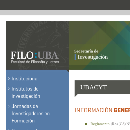
Pasar
al
contenido
principal
.
Institucional
UBACYT
Institutos de
investigación
Jornadas de
INFORMACIÓN
GENE
Investigadores en
Formación
Reglamento
(Res (CS) N