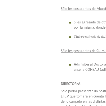
Sólo les postulantes de
Maest
Si es egresade de ot
por la misma, donde 
Título
/certificado de tít
Sólo les postulantes de
Culmi
Admisión
al Doctor
ante la CONEAU (adj
DIRECTOR/A
Sólo podrá presentar un post
El CV que tomará en cuenta l
de lo cargado en las distinta