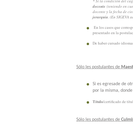
* Si la condición del cag
docente
(teniendo en cue
docente y la fecha de ci
jerarquía
. (En SIGEVA ad
En los casos que corresp
presentado en la postula
De haber cursado idiomas,
Sólo les postulantes de
Maest
Si es egresade de ot
por la misma, donde 
Título
/certificado de tít
Sólo les postulantes de
Culmi