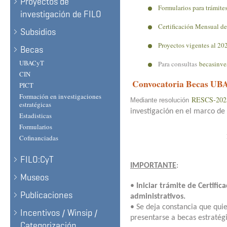
Proyectos de
Formularios para trámite
investigación de FILO
Certificación Mensual de
Subsidios
Proyectos vigentes al 2
0
Becas
UBACyT
Para consultas
becasinve
CIN
Convocatoria Becas UB
PICT
Formación en investigaciones
RESCS-202
Mediante
resolución
estratégicas
investigación en el marco de
Estadisticas
Formularios
Cofinanciadas
FILO:CyT
IMPORTANTE
:
Museos
•
Iniciar trámite de Certifi
Publicaciones
administrativos.
• Se deja constancia que qui
Incentivos / Winsip /
presentarse a becas estratégi
Categorización