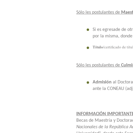
Sólo les postulantes de
Maest
Si es egresade de ot
por la misma, donde 
Título
/certificado de tít
Sólo les postulantes de
Culmi
Admisión
al Doctor
ante la CONEAU (adj
I
NFORMACIÓN IMPORTANT
Becas de Maestría y Doctora
Nacionales de la República Ar