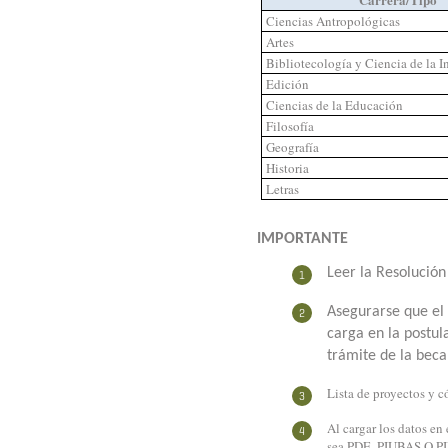
Ciencias Antropológicas
Artes
Bibliotecología y Ciencia de la 
Edición
Ciencias de la Educación
Filosofía
Geografía
Historia
Letras
IMPORTANTE
Leer la Resolución
Asegurarse que el 
carga en la postul
trámite de la beca
Lista de proyectos y 
Al cargar los datos en
sea PDE, PIUBAS O PID