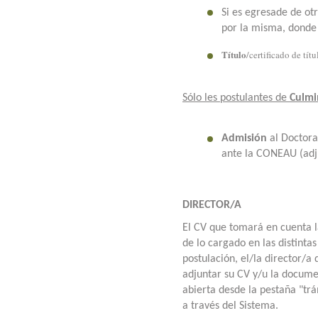
Si es egresade de ot
por la misma, donde 
Título
/certificado de tít
Sólo les postulantes de
Culmi
Admisión
al Doctor
ante la CONEAU (adj
DIRECTOR/A
El CV que tomará en cuenta l
de lo cargado en las distinta
postulación, el/la director/
adjuntar su CV y/u la docume
abierta desde la pestaña "trá
a través del Sistema.